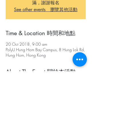
滿，謝謝報名
See other events 瀏覽其他活動
Time & Location 時間和地點
20 Oct 2018, 9:00 am
PolyU Hung Hom Bay Campus, 8 Hung Lok Rd,
Hung Hom, Hong Kong
About The Event 關於本活動
subFORM Innovative Eco-Product Design 
Competition +seminar is a one-day event 
targeting for local secondary school students 
aiming to promote the concept of waste reuse 
and upcycling. It consists of a seminar 
introducinig upcycling and innovative product 
design and a competition allowing participants 
to create products using the materials collected 