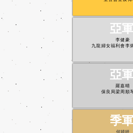
亞
李健豪
九龍婦女福利會李
亞
羅嘉晴
保良局梁周順
季
何婧妍