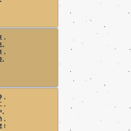
疫，
息。
疫，
迹。
忡，
工，
中。
功，
鬆！