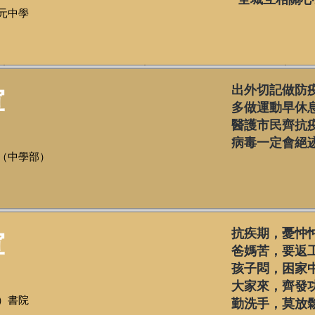
元中學
軍
出外切記做防
多做運動早休
醫護市民齊抗
病毒一定會絕
（中學部）
軍
抗疾期，憂忡
爸媽苦，要返
孩子悶，困家
大家來，齊發
）書院
勤洗手，莫放