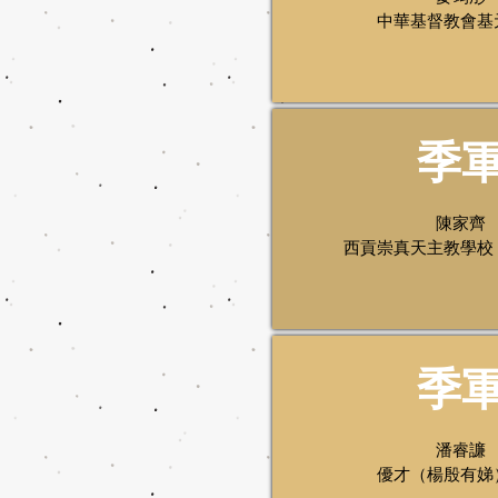
中華基督教會基
季
陳家齊
西貢崇真天主教學校
季
潘睿譧
優才（楊殷有娣