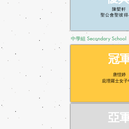
陳㮾軒
聖公會聖彼得
中學組 Secondary School
​冠
唐愷婷
庇理羅士女子
亞