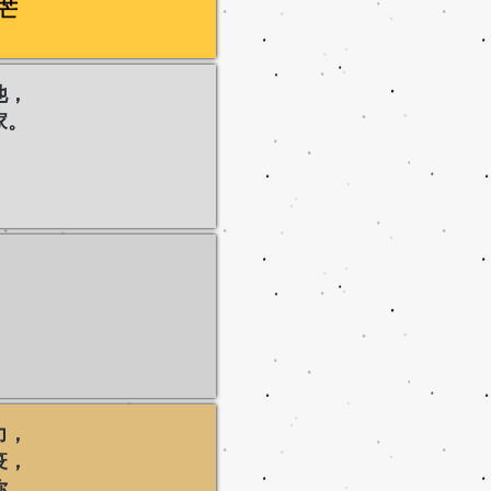
芒
他，
家。
，
，
，
。
力，
疫，
你，