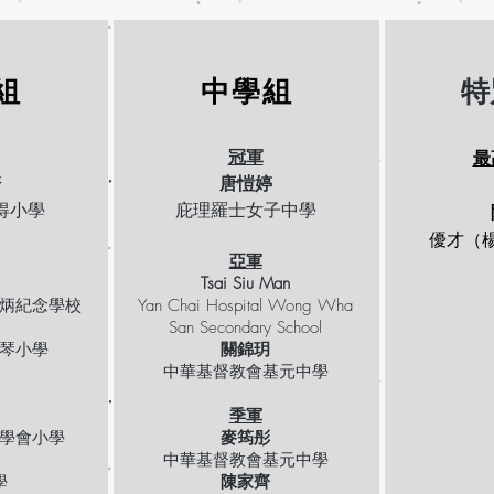
組
中學組
特
最
冠軍
軒
唐愷婷
得小學
庇理羅士女子中學
優才（
亞軍
Tsai Siu Man
炳紀念學校
Yan Chai Hospital Wong Wha
San Secondary School
琴小學
關錦玥
中華基督教會基元中學
季軍
學會小學
麥筠彤
中華基督教會基元中學
學
陳家齊