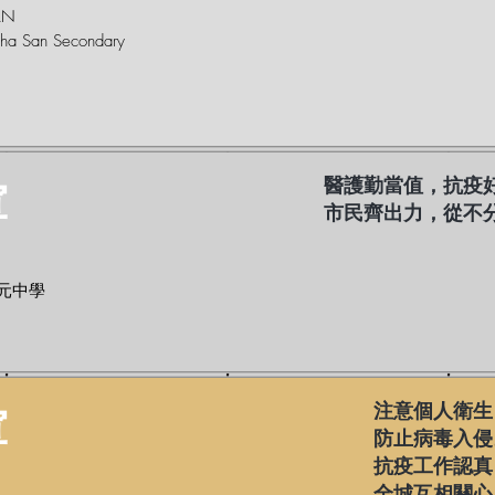
AN
ha San Secondary
軍
醫護勤當值，抗疫
市民齊出力，從不
元中學
軍
注意個人衛生
防止病毒入侵
抗疫工作認真
全城互相關心