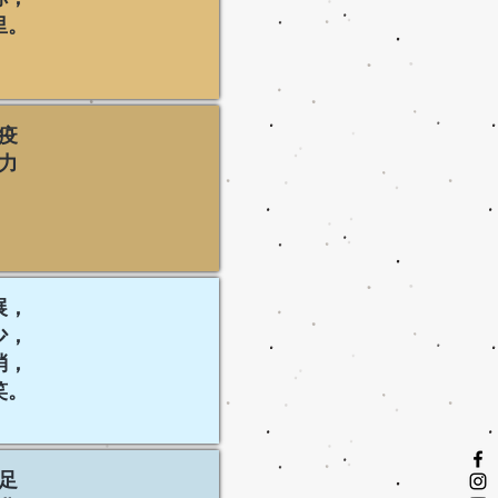
里。
疫
力
展，
少，
消，
笑。
足