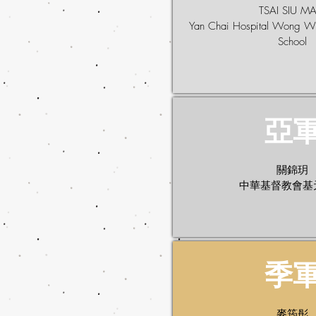
TSAI SIU M
Yan Chai Hospital Wong W
School
亞
關錦玥
中華基督教會基
季
麥筠彤