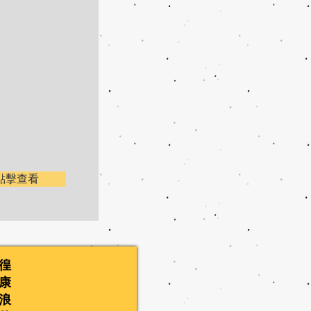
點擊查看
徨
康
浪