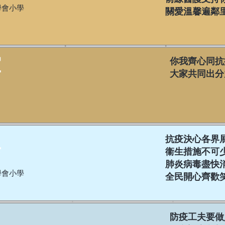
學會小學
關愛溫馨遍鄰
軍
你我齊心同抗
大家共同出分
異
抗疫決心各界
衞生措施不可
肺炎病毒盡快
學會小學
全民開心齊歡
異
防疫工夫要做