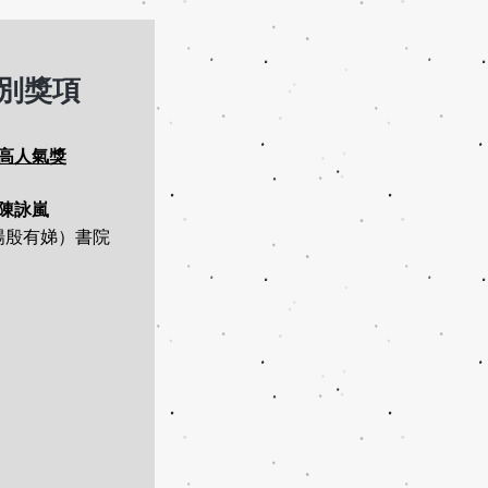
別獎項
高人氣獎
陳詠嵐
楊殷有娣）書院