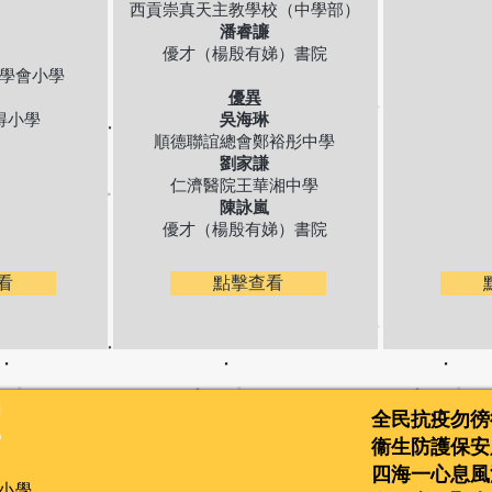
西貢崇真天主教學校（中學部）
潘睿譧
優才（楊殷有娣）書院
學會小學
優異
得小學
吳海琳
順德聯誼總會鄭裕彤中學
劉家謙
仁濟醫院王華湘中學
陳詠嵐
優才（楊殷有娣）書院
看
點擊查看
軍
全民抗疫勿徬
衞生防護保安
四海一心息風
小學