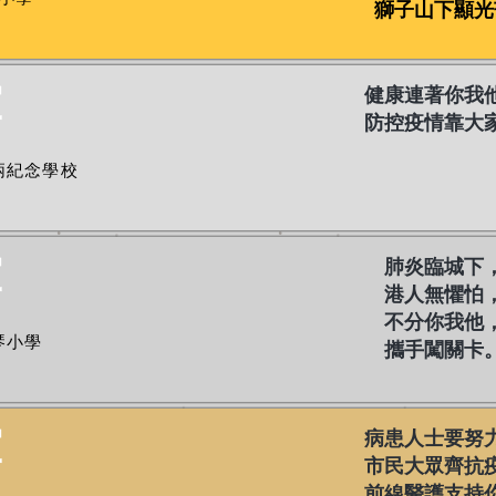
獅子山下顯光
軍
健康連著你我
防控疫情靠大
炳紀念學校
軍
肺炎臨城下
港人無懼怕
不分你我他
琴小學
攜手闖關卡
軍
病患人士要努
市民大眾齊抗
前線醫護支持