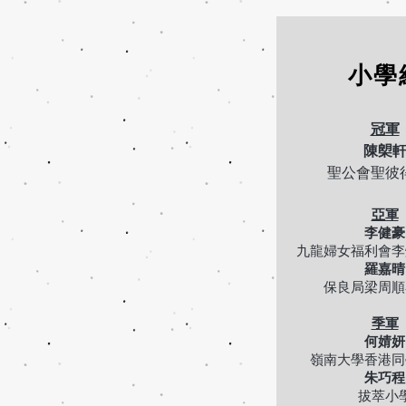
小學
冠軍
陳㮾
聖公會聖彼
亞軍
李健豪
九龍婦女福利會李
羅嘉晴
保良局梁周順
季軍
何婧妍
嶺南大學香港同
朱巧程
拔萃小