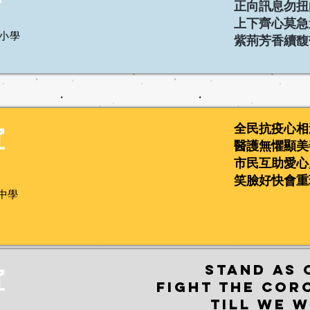
正向訊息勿扭
上下齊心莫急
小學
紫荊芳香續馥
軍
全民抗疫心相
醫護無懼顯美
市民互助愛心
笑臉好快會重
中學
軍
Stand as 
Fight the cor
till we 