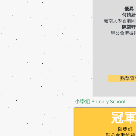
優異
何婧妍
嶺南大學香港同
陳㮾軒
聖公會聖彼
點擊查
小學組 Primary School
​冠
陳㮾軒
聖公會聖彼得