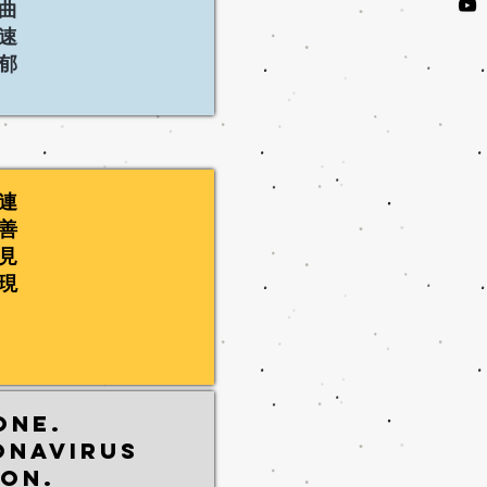
曲
速
郁
連
善
見
現
one.
onavirus
won.