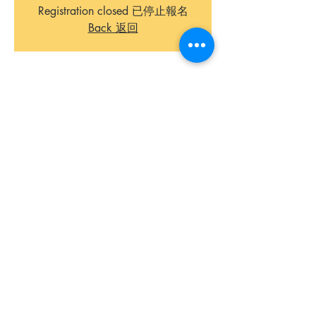
Registration closed 已停止報名
Back 返回
Time & Location 時間和地點
02 May 2020, 9:00 am
ROUGH website
About The Event 關於本活動
愛語文青少年定向比賽（線上）
日期：
2020年5月2日（星期六）上午9時30分
參賽資格：
中學生
Read More 更多 >