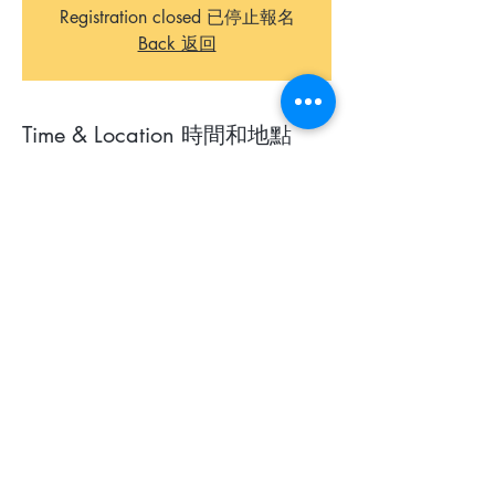
Registration closed 已停止報名
Back 返回
Time & Location 時間和地點
16 May 2020, 9:00 am
ROUGH website
About The Event 關於本活動
愛語文青少年定向比賽（線上）
日期：
2020年5月16日（星期六）上午9時
30分
參賽資格：
中學生