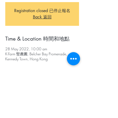
Registration closed 已停止報名
Back 返回
Time & Location 時間和地點
28 May 2022, 10:00 am
K-Farm 堅農圃, Belcher Bay Promenade,
Kennedy Town, Hong Kong
About The Event 關於本活動
Participants will form teams of 4, look for 
control point and complete language tasks and 
secret tasks. 
參賽者將以四人為一隊，根據地圖尋找控制
點，並沿途完成語文任務及神秘任務。
Assembly Point: K-Plaza, K-Farm, Belcher Bay 
Promenade, Kennedy Town (7 minutes walk 