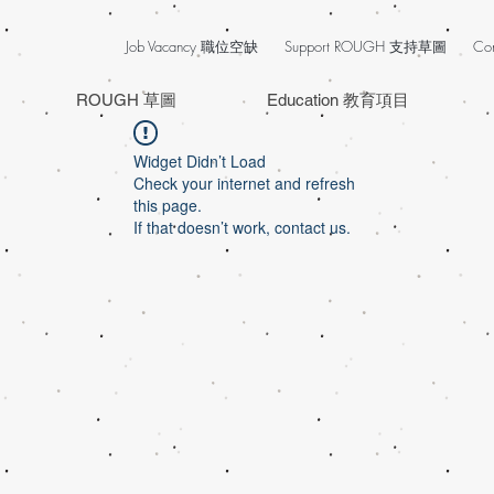
Job Vacancy 職位空缺
Support ROUGH 支持草圖
Co
ROUGH 草圖
Education 教育項目
Widget Didn’t Load
Check your internet and refresh
this page.
If that doesn’t work, contact us.