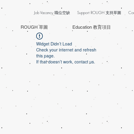
Job Vacancy 職位空缺
Support ROUGH 支持草圖
Co
ROUGH 草圖
Education 教育項目
Widget Didn’t Load
Check your internet and refresh
this page.
If that doesn’t work, contact us.