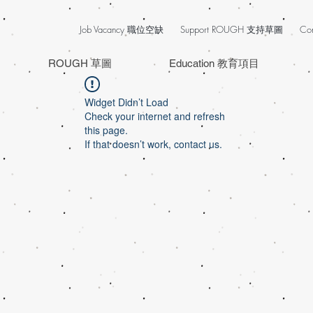
Job Vacancy 職位空缺
Support ROUGH 支持草圖
Co
ROUGH 草圖
Education 教育項目
Widget Didn’t Load
Check your internet and refresh
this page.
If that doesn’t work, contact us.