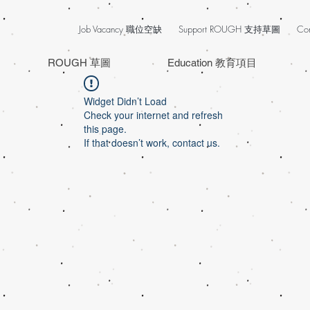
Job Vacancy 職位空缺
Support ROUGH 支持草圖
Co
ROUGH 草圖
Education 教育項目
Widget Didn’t Load
Check your internet and refresh
this page.
If that doesn’t work, contact us.