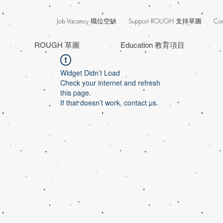
Job Vacancy 職位空缺
Support ROUGH 支持草圖
Co
ROUGH 草圖
Education 教育項目
Widget Didn’t Load
Check your internet and refresh
this page.
If that doesn’t work, contact us.