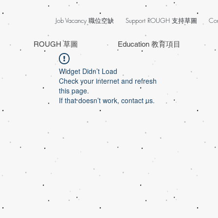
Job Vacancy 職位空缺
Support ROUGH 支持草圖
Co
ROUGH 草圖
Education 教育項目
Widget Didn’t Load
Check your internet and refresh
this page.
If that doesn’t work, contact us.