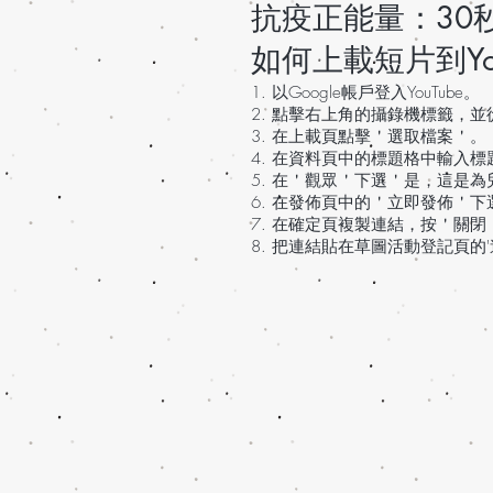
抗疫正能量：30
如何上載短片到Yo
1. 以Google帳戶登入YouTube。
2. 點擊右上角的攝錄機標籤，
3. 在上載頁點擊＇選取檔案＇。
4. 在資料頁中的標題格中輸入
5. 在＇觀眾＇下選＇是，這是
6. 在發佈頁中的＇立即發佈＇
7. 在確定頁複製連結，按＇關閉
8. 把連結貼在草圖活動登記頁的'