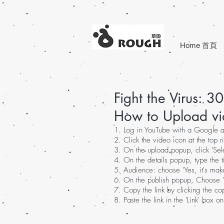
Home 首頁
Fight the Virus: 
How to Upload vi
1. Log in YouTube with a Google a
2. Click the video icon at the top
3. On the upload popup, click 'Sele
4. On the details popup, type the tit
5. Audience: choose 'Yes, it's make
6. On the publish popup, Choose 'U
7. Copy the link by clicking the co
8. Paste the link in the 'Link' box 