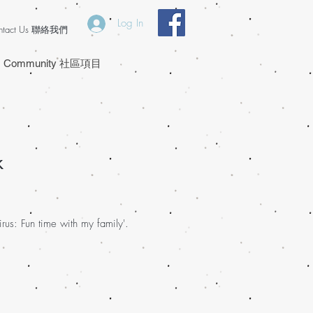
Log In
ntact Us 聯絡我們
Community 社區項目
k
Virus: Fun time with my family'.