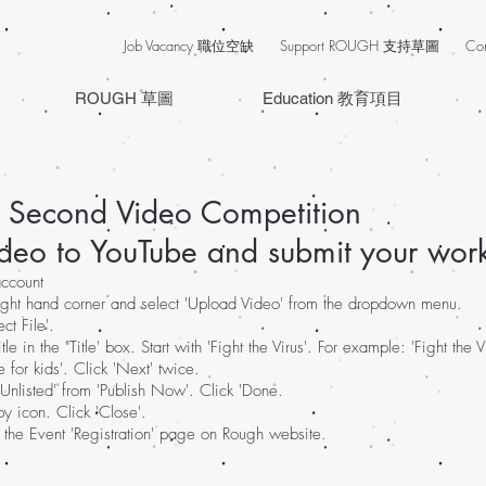
Job Vacancy 職位空缺
Support ROUGH 支持草圖
Co
ROUGH 草圖
Education 教育項目
30 Second Video Competition
deo to YouTube and submit your wor
ccount
 right hand corner and select 'Upload Video' from the dropdown menu.
ct File'.
le in the "Title' box. Start with 'Fight the Virus'. For example: 'Fight the 
 for kids'. Click 'Next' twice.
nlisted' from 'Publish Now'. Click 'Done.
py icon. Click 'Close'.
on the Event 'Registration' page on Rough website.