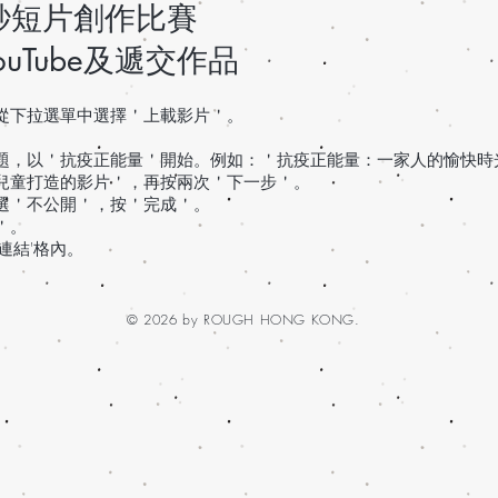
秒短片創作比賽
uTube及遞交作品
並從下拉選單中選擇＇上載影片＇。
標題，以＇抗疫正能量＇開始。例如：＇抗疫正能量：一家人的愉快時
為兒童打造的影片＇，再按兩次＇下一步＇。
下選＇不公開＇，按＇完成＇。
＇。
連結'格內。
© 2026 by ROUGH HONG KONG.