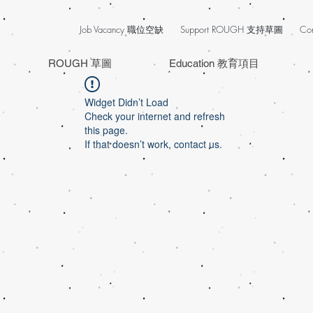
Job Vacancy 職位空缺
Support ROUGH 支持草圖
Co
ROUGH 草圖
Education 教育項目
Widget Didn’t Load
Check your internet and refresh
this page.
If that doesn’t work, contact us.