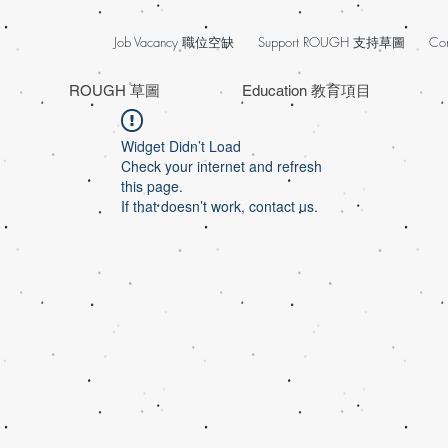
Job Vacancy 職位空缺
Support ROUGH 支持草圖
Co
ROUGH 草圖
Education 教育項目
Widget Didn’t Load
Check your internet and refresh
this page.
If that doesn’t work, contact us.