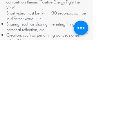
competition theme: “Positive Energy-Fight the
Virus”.
Short video must be within 30 seconds, can be
in different ways:
Sharing: such as sharing interesting things in life,
personal reflection, etc.
Creation: such as performing dance, stories,
lyrics, RAP, animation, etc.
Performance: such as singing, dancing, etc.
Size and format: must be uploaded to YouTube
Number of entries: Participants can only submit
1 work.
** All works must be original
Submission
Participants must
register
on ROUGH
website
from 24 Feb to 03 Apr, submitting with
YouTube link (
How to upload and submit
).
Join for free!!
Judging Criteria
Champion, first runner-up and second runner-up
will be selected base on following criteria:
Design and effectiveness on communicating the