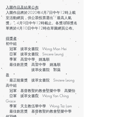
入圍作品及結果公布
入圍作品將於2020年4月7日中午12時上載
至活動網頁，供公眾投票選出「最高人氣
獎」，4月9日中午12時截止。各獎項得獎名
單將於4月10日中午12時在草圖網頁公布。
得獎者
初中組
冠軍 拔萃女書院 Wong Man Hei
亞軍 拔萃女書院 Sincere Leung
季軍 高雷中學 姚逸順
最佳創意獎 高雷中學 姚逸順
拔萃女書院 郭藹
盈
最正能量獎 拔萃女書院 Sincere Leung
高中組
冠軍 基督教聖約教會堅樂中學 高樂怡
亞軍 拔萃女書院 Wong Yan Ching
Grace
季軍
天主教伍華中學 Wong Tsz Lam
最佳創意獎
基督教聖約教會堅樂中學
何羽峰