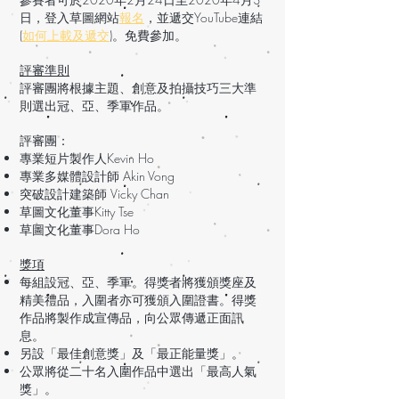
日，登入草圖
網站
報名
，並遞交YouTube連結
(
如何上載及遞交
)。免費參加。
評審準則
評審團將根據主題、創意及拍攝技巧三大準
則選出冠、亞、季軍作品。
評審團：
專業短片製作人Kevin Ho
專業多媒體設計師 Akin Vong
突破設計建築師 Vicky Chan
草圖文化董事Kitty Tse
草圖文化董事Dora Ho
獎項
每組設冠、亞、季軍。得獎者將獲頒獎座及
精美禮品，入圍者亦可獲頒入圍證書。得獎
作品將製作成宣傳品，向公眾傳遞正面訊
息。
另設「最佳創意獎」及「最正能量獎」。
公眾將從二十名入圍作品中選出「最高人氣
獎」。